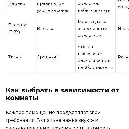
Выш
Дерево
правильном
средства,
сред
уходе высокая
избегать влаги
Моется даже
Пластик
Высокая
агрессивным
Низк
(ПВХ)
средством
Чистка
пылесосом,
Ткань
Средняя
Разн
химчистка при
необходимости
Как выбрать в зависимости от
комнаты
Каждое помещение предъявляет свои
требования. В спальне важна звуко- и
светоподавление, поэтому стоит выбирать