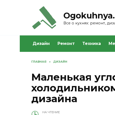
Skip
to
Ogokuhnya.
content
Все о кухнях: ремонт, ди
Дизайн
Ремонт
Техника
Ме
ГЛАВНАЯ
»
ДИЗАЙН
Маленькая угло
холодильником
дизайна
НА ЧТЕНИЕ