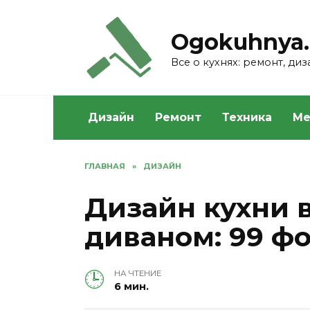
Skip
to
Ogokuhnya.
content
Все о кухнях: ремонт, ди
Дизайн
Ремонт
Техника
Ме
ГЛАВНАЯ
»
ДИЗАЙН
Дизайн кухни 
диваном: 99 ф
НА ЧТЕНИЕ
6 мин.