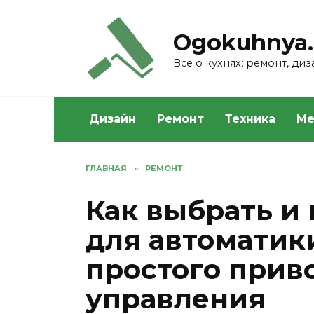
Skip
to
Ogokuhnya.
content
Все о кухнях: ремонт, ди
Дизайн
Ремонт
Техника
Ме
ГЛАВНАЯ
»
РЕМОНТ
Как выбрать и
для автоматики
простого прив
управления