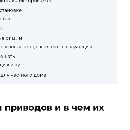
рактеристика приводов
установке
тажа
а
ые опции
опасности перед вводом в эксплуатацию
решать
ециалисту
для частного дома
 приводов и в чем их