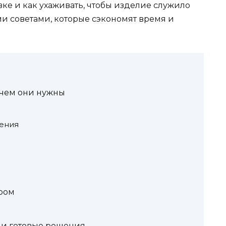
вке и как ухаживать, чтобы изделие служило
ми советами, которые сэкономят время и
ачем они нужны
нения
ером
з и готовые решения