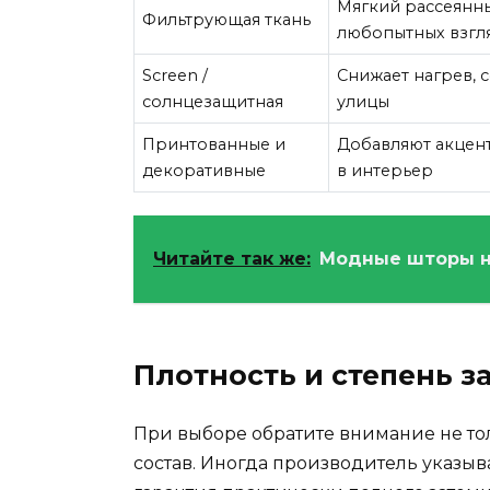
Мягкий рассеянны
Фильтрующая ткань
любопытных взгл
Screen /
Снижает нагрев, 
солнцезащитная
улицы
Принтованные и
Добавляют акцент
декоративные
в интерьер
Читайте так же:
Модные шторы на
Плотность и степень з
При выборе обратите внимание не толь
состав. Иногда производитель указыв