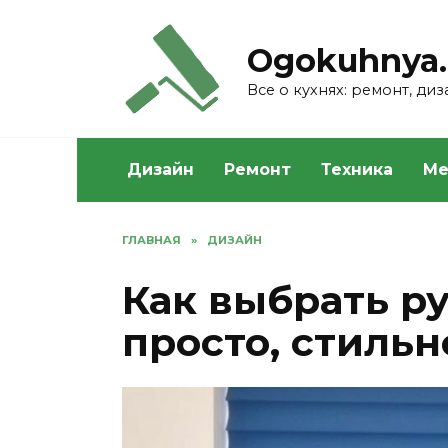
Skip
to
Ogokuhnya.
content
Все о кухнях: ремонт, ди
Дизайн
Ремонт
Техника
Ме
ГЛАВНАЯ
»
ДИЗАЙН
Как выбрать р
просто, стильн