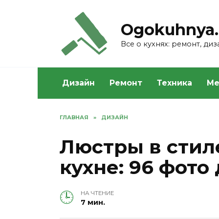
Skip
to
Ogokuhnya.
content
Все о кухнях: ремонт, ди
Дизайн
Ремонт
Техника
Ме
ГЛАВНАЯ
»
ДИЗАЙН
Люстры в стил
кухне: 96 фото
НА ЧТЕНИЕ
7 мин.