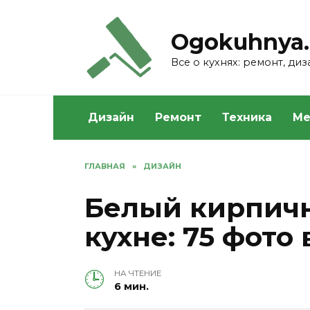
Skip
to
Ogokuhnya.
content
Все о кухнях: ремонт, ди
Дизайн
Ремонт
Техника
Ме
ГЛАВНАЯ
»
ДИЗАЙН
Белый кирпичн
кухне: 75 фото
НА ЧТЕНИЕ
6 мин.