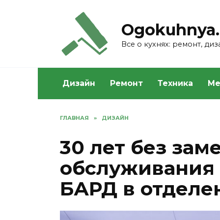
Skip
to
Ogokuhnya.
content
Все о кухнях: ремонт, ди
Дизайн
Ремонт
Техника
Ме
ГЛАВНАЯ
»
ДИЗАЙН
30 лет без зам
обслуживания 
БАРД в отделе